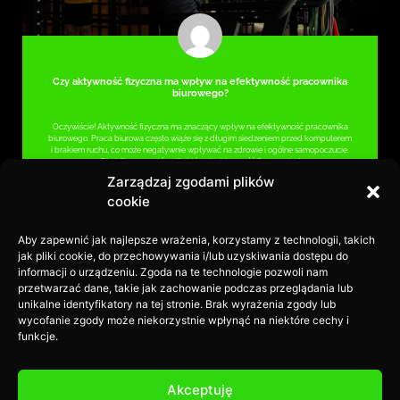
Czy aktywność fizyczna ma wpływ na efektywność pracownika
biurowego?
Oczywiście! Aktywność fizyczna ma znaczący wpływ na efektywność pracownika
biurowego. Praca biurowa często wiąże się z długim siedzeniem przed komputerem
i brakiem ruchu, co może negatywnie wpływać na zdrowie i ogólne samopoczucie.
Oto kilka powodów, dla których aktywność fizyczna jest
Zarządzaj zgodami plików
cookie
CZYTAJ DALEJ »
Aby zapewnić jak najlepsze wrażenia, korzystamy z technologii, takich
2023-05-22
jak pliki cookie, do przechowywania i/lub uzyskiwania dostępu do
informacji o urządzeniu. Zgoda na te technologie pozwoli nam
przetwarzać dane, takie jak zachowanie podczas przeglądania lub
unikalne identyfikatory na tej stronie. Brak wyrażenia zgody lub
wycofanie zgody może niekorzystnie wpłynąć na niektóre cechy i
funkcje.
Akceptuję