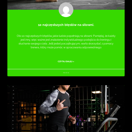
10 najczęstszych błędów na siłowni.
Oto 10 najczęstszych błędów, jakie ludzie popełniają na siłowni: Pamiętaj, że każdy
jest inny, więc ważne jest znalezienie indywidualnego podejścia do treningu i
słuchanie swojego ciała. Jeśli jesteś początkującym, warto skorzystać z pomocy
trenera, który może pomóc w opracowaniu odpowiedniego
CZYTAJ DALEJ »
2023-05-29