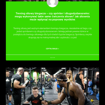
Trening siłowy biegacza – czy sprinter i długodystansowiec
mogą wykonywać takie same ćwiczenia siłowe? Jak siłownia
może wpłynąć na poprawę wyników.
Trening siłowy jest ważnym elementem treningu biegacza, niezależnie od tego, czy
jesteś sprinterem czy długodystansowcem. Istnieją jednak pewne różnice w
podejściu do treningu siłowego dla tych dwóch typów biegaczy. Sprinterzy zwykle
skupiają się na maksymalnej sile i szybkości, co jest
CZYTAJ DALEJ »
2023-06-08