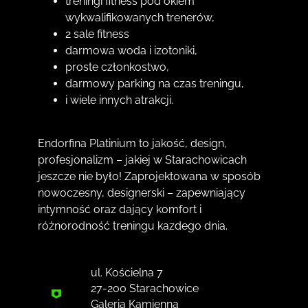
treningi fitness pod okiem
wykwalifikowanych trenerów,
2 sale fitness
darmowa woda i izotoniki,
proste członkostwo,
darmowy parking na czas treningu,
i wiele innych atrakcji.
Endorfina Platinium to jakość, design,
profesjonalizm – jakiej w Starachowicach
jeszcze nie było! Zaprojektowana w sposób
nowoczesny, designerski – zapewniający
intymność oraz dający komfort i
różnorodność treningu kazdego dnia.
ul. Kościelna 7
27-200 Starachowice
Galeria Kamienna