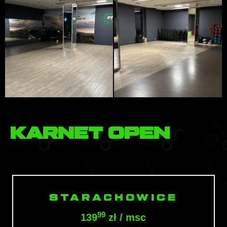
KARNET OPEN
KARNET OPEN
STARACHOWICE
99
139
zł / msc