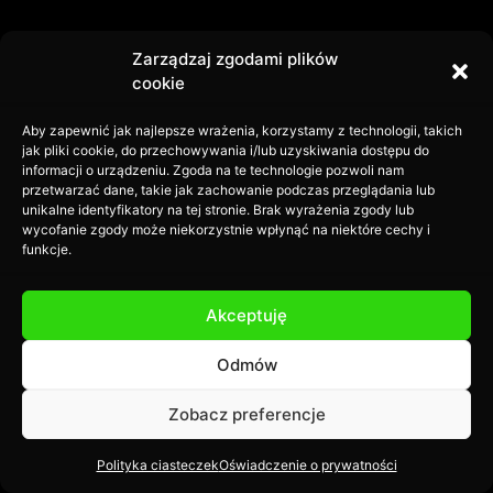
Zarządzaj zgodami plików
cookie
Aby zapewnić jak najlepsze wrażenia, korzystamy z technologii, takich
Zuzanna Kwaśny
jak pliki cookie, do przechowywania i/lub uzyskiwania dostępu do
informacji o urządzeniu. Zgoda na te technologie pozwoli nam
przetwarzać dane, takie jak zachowanie podczas przeglądania lub
unikalne identyfikatory na tej stronie. Brak wyrażenia zgody lub
obsługa klienta/recepcja
wycofanie zgody może niekorzystnie wpłynąć na niektóre cechy i
funkcje.
Akceptuję
Odmów
Zobacz preferencje
Polityka ciasteczek
Oświadczenie o prywatności