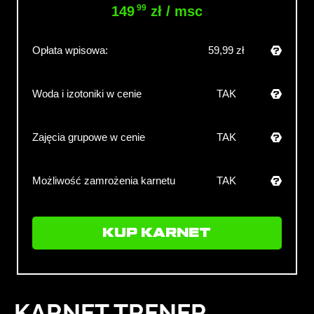
99
149
zł / msc
Opłata wpisowa:
59,99 zł
Woda i izotoniki w cenie
TAK
Zajęcia grupowe w cenie
TAK
Możliwość zamrożenia karnetu
TAK
KUP KARNET
KARNET TRENER