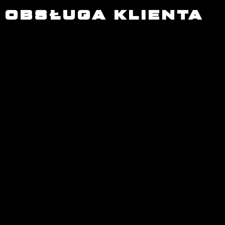
OBSŁUGA KLIENTA
Oliwia Łuczkiewicz
Koordynatorka klubu