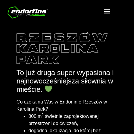
RZESZÓW
KAROLINA
PARK
To już druga super wypasiona i
najnowocześniejsza siłownia w
mieście.
Co czeka na Was w
Endorfinie Rzeszów w
Karolina Park?
2
800 m
świetnie zaprojektowanej
przestrzeni do ćwiczeń,
dogodna lokalizacja
, do której bez