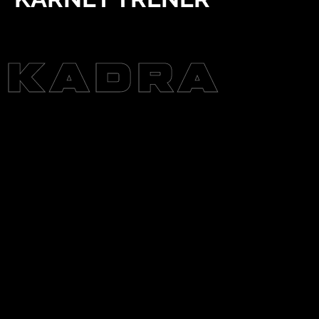
KADRA
Aleksandra Trętowicz
Uwielbia mocne rytmy, bachatę i merengue – na jej treningach
zawsze jest gorąco i rytmicznie. Najważniejsze dla Oli? Każdy z jej