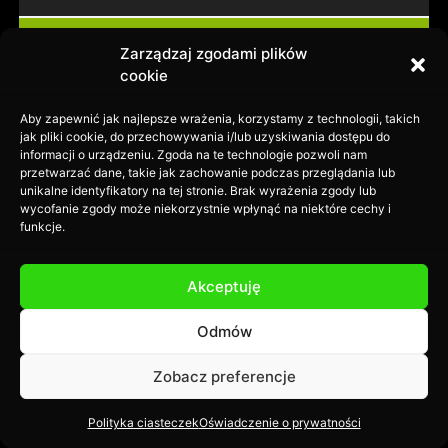
KUP TERAZ
Zarządzaj zgodami plików
cookie
Aby zapewnić jak najlepsze wrażenia, korzystamy z technologii, takich
jak pliki cookie, do przechowywania i/lub uzyskiwania dostępu do
informacji o urządzeniu. Zgoda na te technologie pozwoli nam
przetwarzać dane, takie jak zachowanie podczas przeglądania lub
unikalne identyfikatory na tej stronie. Brak wyrażenia zgody lub
wycofanie zgody może niekorzystnie wpłynąć na niektóre cechy i
funkcje.
O NAS
FAQ
Akceptuję
REGULAMINY I POLITYKA PRYWATNOŚCI
PRACA
NAJEM POWIERZCHNI
Odmów
Zobacz preferencje
Polityka ciasteczek
Oświadczenie o prywatności