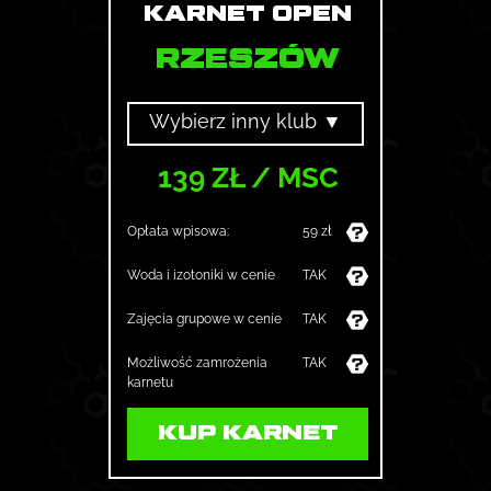
KARNET OPEN
RZESZÓW
Wybierz inny klub ▼
139 ZŁ / MSC
Opłata wpisowa:
59 zł
Woda i izotoniki w cenie
TAK
Zajęcia grupowe w cenie
TAK
Możliwość zamrożenia
TAK
karnetu
KUP KARNET