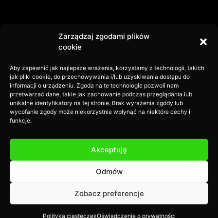
Zarządzaj zgodami plików
cookie
29.05.2023
Aby zapewnić jak najlepsze wrażenia, korzystamy z technologii, takich
WSZYSTKIE WPISY
jak pliki cookie, do przechowywania i/lub uzyskiwania dostępu do
informacji o urządzeniu. Zgoda na te technologie pozwoli nam
przetwarzać dane, takie jak zachowanie podczas przeglądania lub
unikalne identyfikatory na tej stronie. Brak wyrażenia zgody lub
wycofanie zgody może niekorzystnie wpłynąć na niektóre cechy i
funkcje.
Akceptuję
Odmów
O NAS
FAQ
Zobacz preferencje
REGULAMINY I POLITYKA PRYWATNOŚCI
PRACA
NAJEM POWIERZCHNI
Polityka ciasteczek
Oświadczenie o prywatności